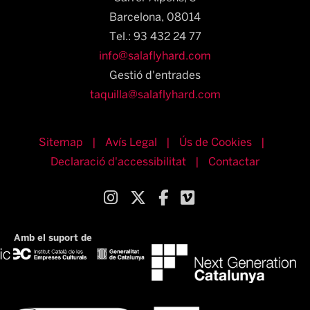
Barcelona, 08014​
Tel.: 93 432 24 77
info@salaflyhard.com
Gestió d'entrades
taquilla@salaflyhard.com
Sitemap
|
Avís Legal
|
Ús de Cookies
|
Declaració d'accessibilitat
|
Contactar
Link a instagram
Link a twitter
Link a facebook
Link a vimeo
Amb el suport de