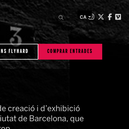
Link a inst
Link a t
Link 
Li
Cercar
CA
ONS FLYHARD
COMPRAR ENTRADES
 creació i d’exhibició 
ciutat de Barcelona, que 