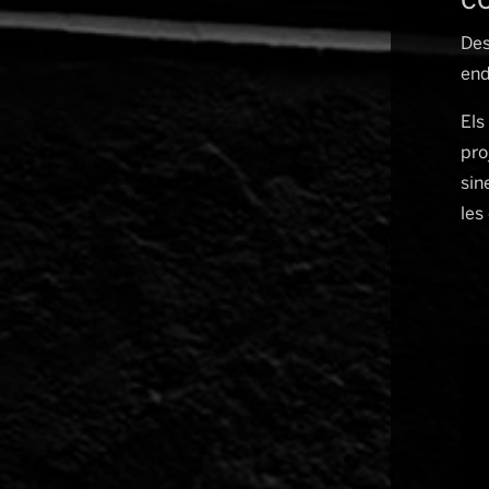
co
Des
end
Els
pro
sin
les