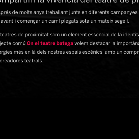
mpartim la vivència del teatre de p
prés de molts anys treballant junts en diferents campanyes cu
avant i començar un camí plegats sota un mateix segell. 
 teatres de proximitat som un element essencial de la identit
jecte comú 
On el teatre batega
 volem destacar la importànci
ergies més enllà dels nostres espais escènics, amb un comprom
 creadores teatrals.