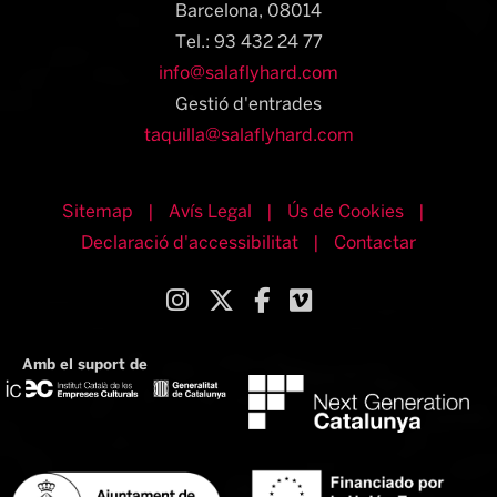
Barcelona, 08014​
Tel.: 93 432 24 77
info@salaflyhard.com
Gestió d'entrades
taquilla@salaflyhard.com
Sitemap
|
Avís Legal
|
Ús de Cookies
|
Declaració d'accessibilitat
|
Contactar
Link a instagram
Link a twitter
Link a facebook
Link a vimeo
Amb el suport de