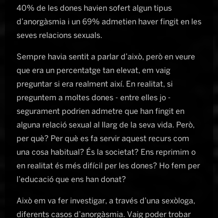
40% de les dones havien sofert algun tipus
d’anorgàsmia i un 69% admetien haver fingit en les
seves relacions sexuals.
Sempre havia sentit a parlar d’això, però en veure
que era un percentatge tan elevat, em vaig
preguntar si era realment així. En realitat, si
preguntem a moltes dones - entre elles jo -
segurament podrien admetre que han fingit en
alguna relació sexual al llarg de la seva vida. Però,
per què? Per què es fa servir aquest recurs com
una cosa habitual? És la societat? Ens reprimim o
en realitat és més difícil per les dones? Ho fem per
l’educació que ens han donat?
Això em va fer investigar, a través d’una sexòloga,
diferents casos d’anorgàsmia. Vaig poder trobar