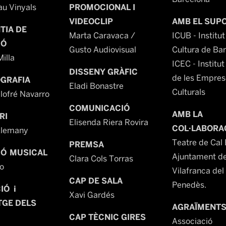
au Vinyals
PROMOCIONAL I
VIDEOCLIP
AMB EL SUP
TIA DE
Marta Caravaca /
ICUB - Institut
IÓ
Gusto Audiovisual
Cultura de Bar
illa
ICEC - Institut
DISSENY GRÀFIC
de les Empres
GRAFIA
Eladi Bonastre
Culturals
lofré Navarro
COMUNICACIÓ
AMB LA
RI
Elisenda Riera Rovira
COL·LABORA
Alemany
Teatre de Cal 
PREMSA
IÓ MUSICAL
Ajuntament d
Clara Cols Torras
ío
Vilafranca del
CAP DE SALA
Penedès.
IÓ i
Xavi Gardés
GE DELS
AGRAÏMENT
CAP TÈCNIC GIRES
Associació