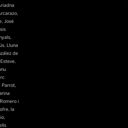
Ariadna
Arcarazo,
, José
sis
nyals,
s, Lluna
nzález de
 Esteve,
anu
rc
 Parrot,
arina
 Romero i
ofre, la
io,
lls