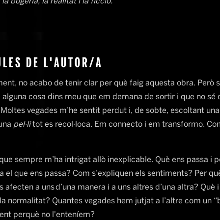
la bogeria, la realitat i la ficció.
LES DE L'AUTOR/A
ent, no acabo de tenir clar per què faig aquesta obra. Però s
a alguna cosa dins meu que em demana de sortir i que no sé
. Moltes vegades m’he sentit perdut i, de sobte, escoltant u
 una
pel·li
tot es recol·loca. Em connecto i em transformo. Co
que sempre m’ha intrigat allò inexplicable. Què ens passa i p
a el que ens passa? Com s’expliquen els sentiments? Per què
 afecten a uns d’una manera i a uns altres d’una altra? Què i
la normalitat? Quantes vegades hem jutjat a l’altre com un “b
nt perquè no l'enteníem?