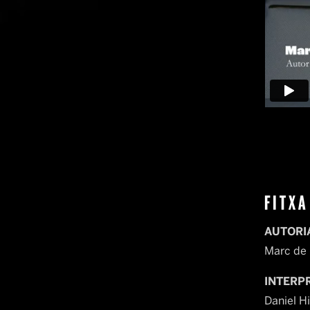
FITXA
AUTORIA
Marc de 
INTERP
Daniel H