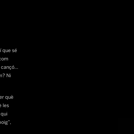
í que sé
 com
na cançó…
m? Ni
er què
 les
 qui
oig”,