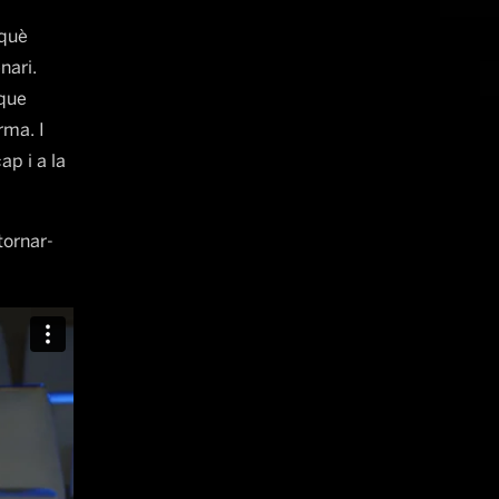
 què
nari.
 que
rma. I
ap i a la
tornar-