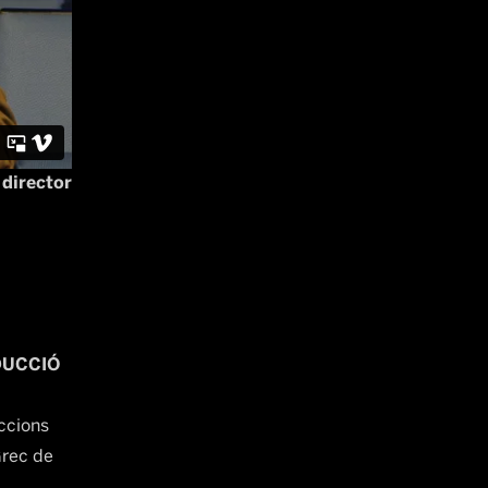
 director
DUCCIÓ
ccions
Grec de