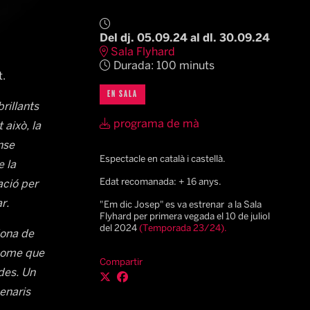
Del dj. 05.09.24
al dl. 30.09.24
Sala Flyhard
Durada:
100 minuts
t.
EN SALA
rillants
programa de mà
això, la
nse
Espectacle en català i castellà.
e la
Edat recomanada: + 16 anys.
ació per
r.
"Em dic Josep" es va estrenar a la Sala
Flyhard per primera vegada el 10 de juliol
del 2024
(Temporada 23/24).
dona de
 home que
Compartir
ades. Un
enaris