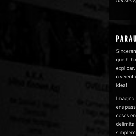
del seny, 
PARAU
Sinceram
que hi h
explicar
o veient
idea!
Imagino 
ens pass
coses ens
delimita 
simpleme