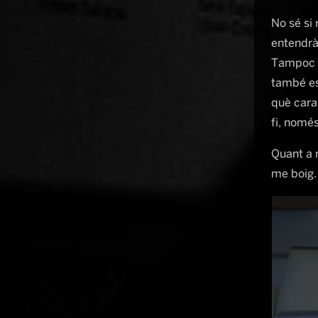
No sé si 
entendrà 
Tampoc s
també es
què carai
fi, només
Quant a m
me boig.