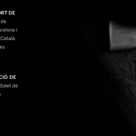
ORT DE
 de
celona i
 Català
es
CIÓ DE
Bolet de
e
S