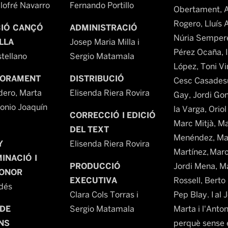
lofré Navarro
Fernando Portillo
Obertament, 
Rogero, Lluís 
IÓ CANÇÓ
ADMINISTRACIÓ
Núria Sempere
ILLA
Josep Maria Milla i
Pérez Ocaña, I
stellano
Sergio Matamala
López, Toni Vi
SORAMENT
DISTRIBUCIÓ
Cesc Casadesú
dero, Marta
Elisenda Riera Rovira
Gay, Jordi Go
tonio Joaquín
la Varga, Oriol
CORRECCIÓ I EDICIÓ
Marc Mitjà, M
DEL TEXT
Menéndez, Ma
Y
Elisenda Riera Rovira
Martínez, Marc
MINACIÓ I
PRODUCCIÓ
Jordi Mena, M
SONOR
EXECUTIVA
Rossell, Berto
dés
Clara Cols Torras i
Pep Blay. I al J
 DE
Sergio Matamala
Marta i l'Anton
NS
perquè sense e