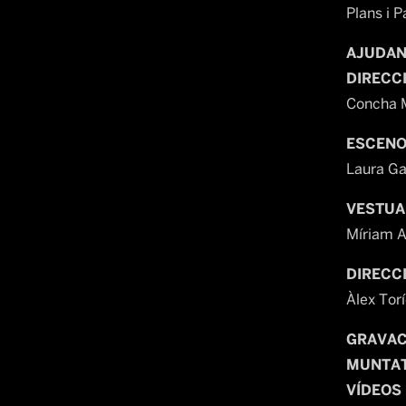
Plans i P
AJUDAN
DIRECC
Concha M
ESCENO
Laura Ga
VESTUA
Míriam 
DIRECC
Àlex Tor
GRAVAC
MUNTAT
VÍDEOS