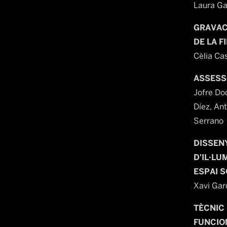
Laura Ga
GRAVAC
DE LA F
Cèlia Ca
ASSES
Jofre Do
Díez, An
Serrano
DISSEN
D'IL·LU
ESPAI 
Xavi Gar
TÈCNIC
FUNCIO