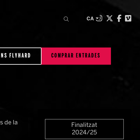
Link a inst
Link a t
Link 
Li
Cercar
CA
ONS FLYHARD
COMPRAR ENTRADES
s de la
Finalitzat
2024/25