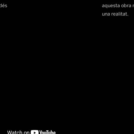
dés
aquesta obra n
una realitat.