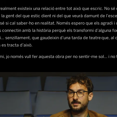
realment existeix una relació entre tot això que escric. No sé
la gent del que estic dient ni del que veurà damunt de l’esce
é si cal saber-ho en realitat. Només espero que els agradi i
 connectin amb la història perquè els transformi d’alguna fo
… senzillament, que gaudeixin d’una tarda de teatre que, al c
 es tracta d’això.
i, jo només vull fer aquesta obra per no sentir-me sol… i no 