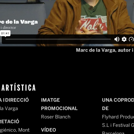
Marc de la Varga, autor i
 ARTÍSTICA
 I DIRECCIÓ
IMATGE
UNA COPRO
la Varga
PROMOCIONAL
DE
Roser Blanch
Flyhard Produ
RETACIÓ
S.L i Festival 
igiénico, Mont
VÍDEO
Barcelona