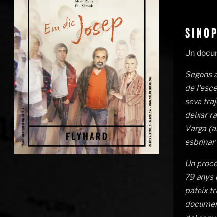
SINOP
Un docum
Segons a
de l'esce
seva tra
deixar r
Varga (au
esbrinar 
Diapositiva 1 de 1
Un procé
79 anys q
pateix tr
document