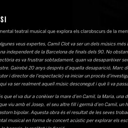
SI
ental teatral musical que explora els clarobscurs de la men
lgunes veus expertes, Camil Clot va ser un dels músics més b
na independent de la Barcelona de finals dels 90. No obstant 
jectòria es va frustrar sobtadament, quan va desaparèixer se
astre. Gairebé 20 anys després d'aquella desaparició, Marc d
tor i director de l'espectacle) va iniciar un procés d'investig
qui va ser realment aquell músic desconegut i què li va passa
s que el va dur a conèixer la mare d'en Camil, la Maria, una 
ue viu amb el Josep, el seu altre fill i germà d'en Camil, un
astorn bipolar. Aquesta obra és el resultat de les seves trob
al musical en forma de concert acústic per explorar els esc