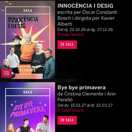
INNOCÈNCIA I DESIG
escrita per Òscar Constantí
Bosch i dirigida per Xavier
Albertí
Del dj. 22.10.26
al dg. 27.12.26
Sala Flyhard
EN SALA
Bye bye primavera
de Cristina Clemente i Ann
Perelló
Del dv. 15.01.27
al dl. 22.03.27
Sala Flyhard
EN SALA