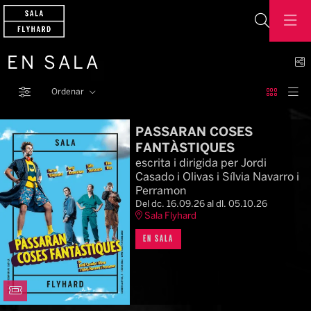
Cerca
C
EN SALA
Ordenar
Filtrar
Ordenar per
PASSARAN COSES
FANTÀSTIQUES
escrita i dirigida per Jordi
Casado i Olivas i Sílvia Navarro i
Perramon
Del dc. 16.09.26
al dl. 05.10.26
Sala Flyhard
EN SALA