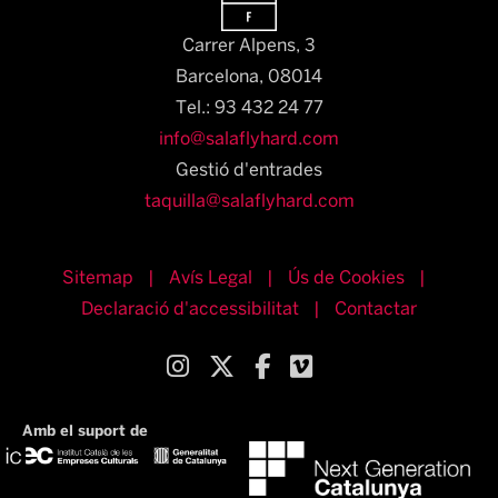
Carrer Alpens, 3
Barcelona, 08014​
Tel.: 93 432 24 77
info@salaflyhard.com
Gestió d'entrades
taquilla@salaflyhard.com
Sitemap
|
Avís Legal
|
Ús de Cookies
|
Declaració d'accessibilitat
|
Contactar
Link a instagram
Link a twitter
Link a facebook
Link a vimeo
Amb el suport de