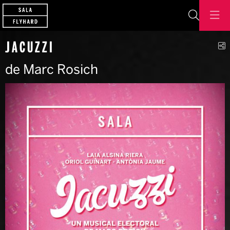
Cerca
C
JACUZZI
de Marc Rosich