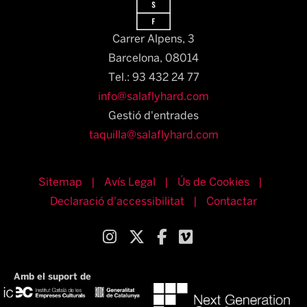
Carrer Alpens, 3
Barcelona, 08014​
Tel.: 93 432 24 77
info@salaflyhard.com
Gestió d'entrades
taquilla@salaflyhard.com
Sitemap
|
Avís Legal
|
Ús de Cookies
|
Declaració d'accessibilitat
|
Contactar
Link a instagram
Link a twitter
Link a facebook
Link a vimeo
Amb el suport de