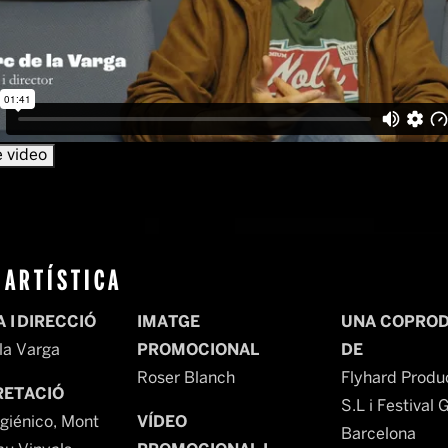
 ARTÍSTICA
 I DIRECCIÓ
IMATGE
UNA COPRO
la Varga
PROMOCIONAL
DE
Roser Blanch
Flyhard Produ
RETACIÓ
S.L i Festival 
igiénico, Mont
VÍDEO
Barcelona