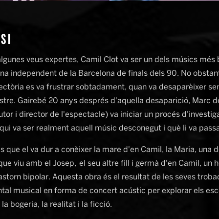
SI
lgunes veus expertes, Camil Clot va ser un dels músics més b
na independent de la Barcelona de finals dels 90. No obstant 
jectòria es va frustrar sobtadament, quan va desaparèixer se
astre. Gairebé 20 anys després d'aquella desaparició, Marc d
tor i director de l'espectacle) va iniciar un procés d'investig
qui va ser realment aquell músic desconegut i què li va passa
s que el va dur a conèixer la mare d'en Camil, la Maria, una 
ue viu amb el Josep, el seu altre fill i germà d'en Camil, un
astorn bipolar. Aquesta obra és el resultat de les seves trob
al musical en forma de concert acústic per explorar els esc
la bogeria, la realitat i la ficció.