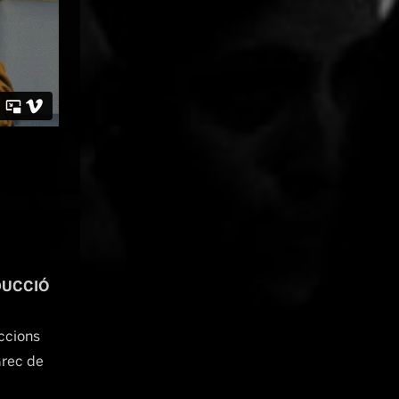
DUCCIÓ
ccions
Grec de