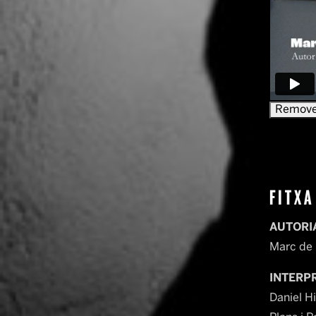
FITXA
AUTORIA
Marc de 
INTERP
Daniel H