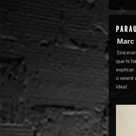
PARAU
Marc 
Sinceram
que hi h
explicar
o veient
idea!