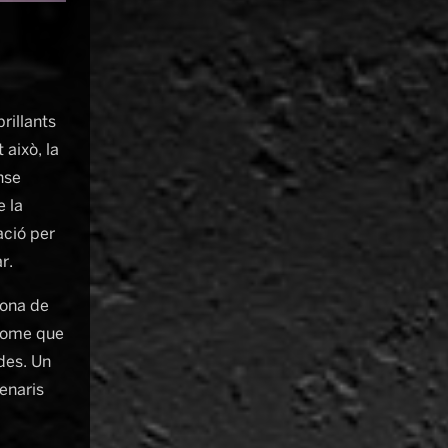
rillants
això, la
nse
e la
ació per
r.
dona de
 home que
ades. Un
enaris