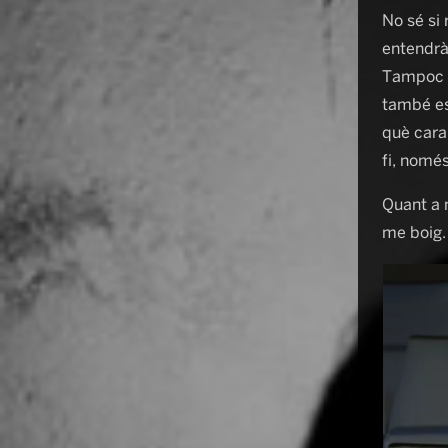
No sé si 
entendrà 
Tampoc s
també es
què carai
fi, només
Quant a m
me boig.