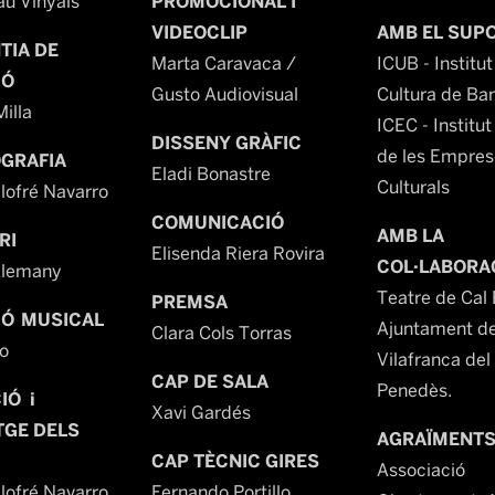
au Vinyals
PROMOCIONAL I
VIDEOCLIP
AMB EL SUP
TIA DE
Marta Caravaca /
ICUB - Institut
IÓ
Gusto Audiovisual
Cultura de Bar
illa
ICEC - Institut
DISSENY GRÀFIC
de les Empres
GRAFIA
Eladi Bonastre
Culturals
lofré Navarro
COMUNICACIÓ
AMB LA
RI
Elisenda Riera Rovira
COL·LABORA
Alemany
Teatre de Cal 
PREMSA
IÓ MUSICAL
Ajuntament d
Clara Cols Torras
ío
Vilafranca del
CAP DE SALA
Penedès.
IÓ i
Xavi Gardés
GE DELS
AGRAÏMENT
CAP TÈCNIC GIRES
Associació
lofré Navarro
Fernando Portillo