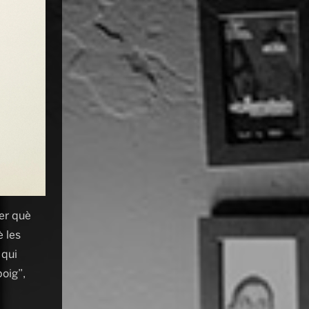
er què
 les
 qui
oig”,