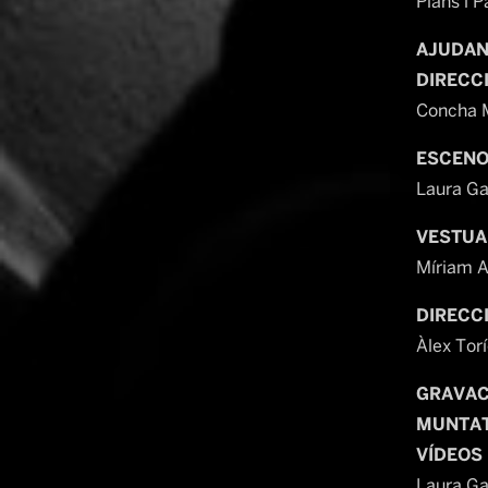
Plans i P
AJUDAN
DIRECC
Concha M
ESCENO
Laura Ga
VESTUA
Míriam 
DIRECC
Àlex Tor
GRAVAC
MUNTAT
VÍDEOS
Laura Ga