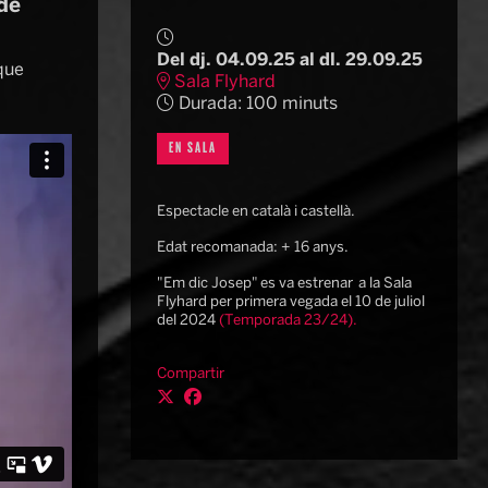
 de
Del dj. 04.09.25
al dl. 29.09.25
que
Sala Flyhard
Durada:
100 minuts
EN SALA
Espectacle en català i castellà.
Edat recomanada: + 16 anys.
"Em dic Josep" es va estrenar a la Sala
Flyhard per primera vegada el 10 de juliol
del 2024
(Temporada 23/24).
Compartir