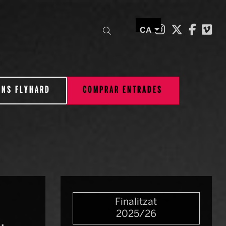
Link a inst
Link a t
Link 
Li
Cercar
CA
ONS FLYHARD
COMPRAR ENTRADES
Finalitzat
2025/26