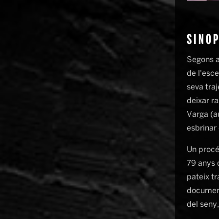
SINOP
Segons a
de l'esce
seva tra
deixar r
Varga (au
esbrinar 
Un procé
79 anys q
pateix tr
document
del seny, 