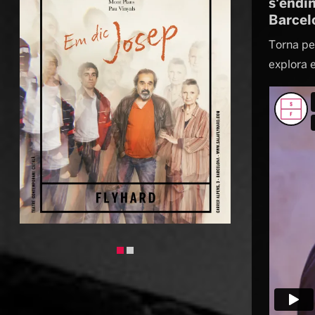
s'endin
Barcel
Torna pe
explora e
Diapositiva 1 de 2: cartell Em dic Josep