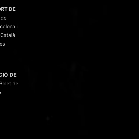
ORT DE
 de
celona i
 Català
es
CIÓ DE
Bolet de
e
S