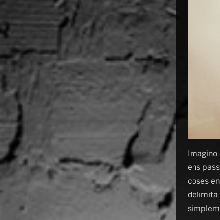
Imagino 
ens pass
coses ens
delimita 
simpleme