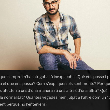
que sempre m’ha intrigat allò inexplicable. Què ens passa i p
a el que ens passa? Com s’expliquen els sentiments? Per què
 afecten a uns d’una manera i a uns altres d’una altra? Què i
la normalitat? Quantes vegades hem jutjat a l’altre com un “b
nt perquè no l'enteníem?