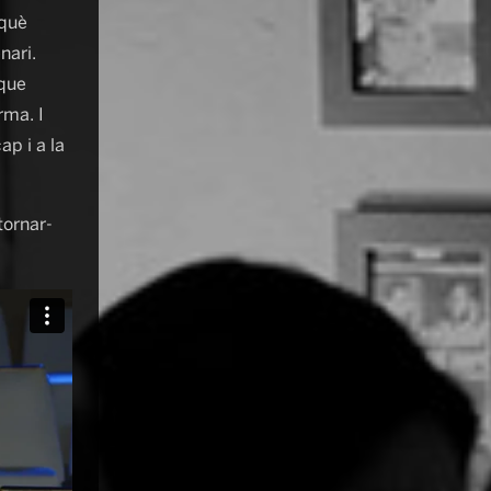
 què
nari.
 que
rma. I
ap i a la
tornar-