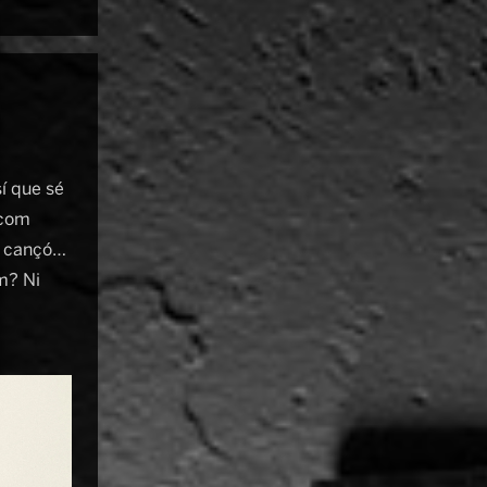
í que sé
 com
na cançó…
m? Ni