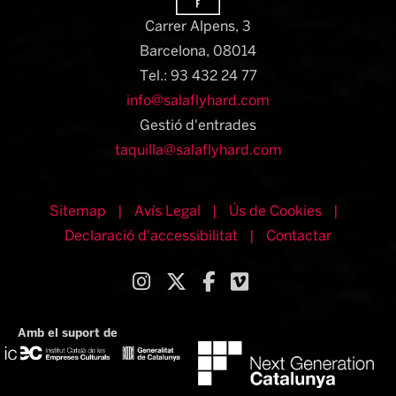
Carrer Alpens, 3
Barcelona, 08014​
Tel.: 93 432 24 77
info@salaflyhard.com
Gestió d'entrades
taquilla@salaflyhard.com
Sitemap
|
Avís Legal
|
Ús de Cookies
|
Declaració d'accessibilitat
|
Contactar
Link a instagram
Link a twitter
Link a facebook
Link a vimeo
Amb el suport de