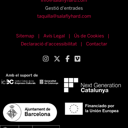
info@salaflyhard.com
Gestió d'entrades
taquilla@salaflyhard.com
Sitemap
|
Avís Legal
|
Ús de Cookies
|
Declaració d'accessibilitat
|
Contactar
Link a instagram
Link a twitter
Link a facebook
Link a vimeo
Amb el suport de