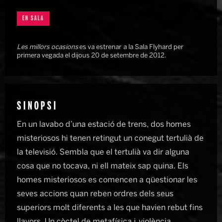
EN SALA
Les millors ocasions
es va estrenar a la Sala Flyhard per
primera vegada el dijous 20 de setembre de 2012.
SINOPSI
En un lavabo d’una estació de trens, dos homes
misteriosos hi tenen retingut un conegut tertulià de
la televisió. Sembla que el tertulià va dir alguna
cosa que no tocava, ni ell mateix sap quina. Els
homes misteriosos es comencen a qüestionar les
seves accions quan reben ordres dels seus
superiors molt diferents a les que havien rebut fins
llavors. Un còctel de metafísica i violència.