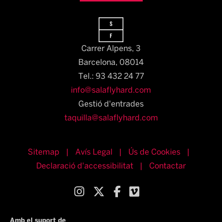
Carrer Alpens, 3
Barcelona, 08014​
Tel.: 93 432 24 77
info@salaflyhard.com
Gestió d'entrades
taquilla@salaflyhard.com
Sitemap
|
Avís Legal
|
Ús de Cookies
|
Declaració d'accessibilitat
|
Contactar
Link a instagram
Link a twitter
Link a facebook
Link a vimeo
Amb el suport de