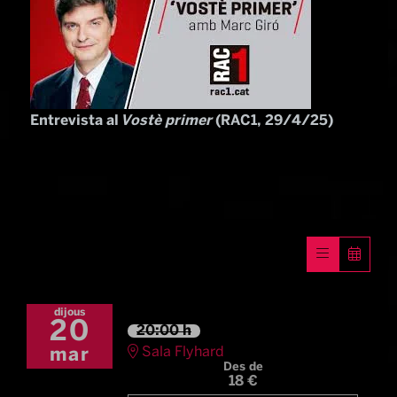
Entrevista al
Vostè primer
(RAC1, 29/4/25)
dijous
20
20:00 h
Sala Flyhard
mar
Des de
18 €