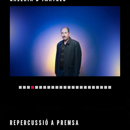
Diapositiva 5 de 23: Foto La Viatgera - promoció 1 | © S
REPERCUSSIÓ A PREMSA