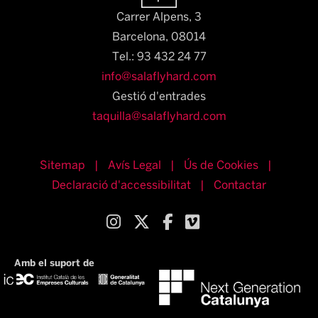
Carrer Alpens, 3
Barcelona, 08014​
Tel.: 93 432 24 77
info@salaflyhard.com
Gestió d'entrades
taquilla@salaflyhard.com
Sitemap
|
Avís Legal
|
Ús de Cookies
|
Declaració d'accessibilitat
|
Contactar
Link a instagram
Link a twitter
Link a facebook
Link a vimeo
Amb el suport de