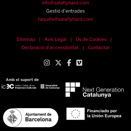
info@salaflyhard.com
Gestió d'entrades
taquilla@salaflyhard.com
Sitemap
|
Avís Legal
|
Ús de Cookies
|
Declaració d'accessibilitat
|
Contactar
Link a instagram
Link a twitter
Link a facebook
Link a vimeo
Amb el suport de