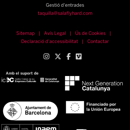
Gestió d'entrades
taquilla@salaflyhard.com
Sitemap
|
Avís Legal
|
Ús de Cookies
|
Declaració d'accessibilitat
|
Contactar
Link a instagram
Link a twitter
Link a facebook
Link a vimeo
Amb el suport de