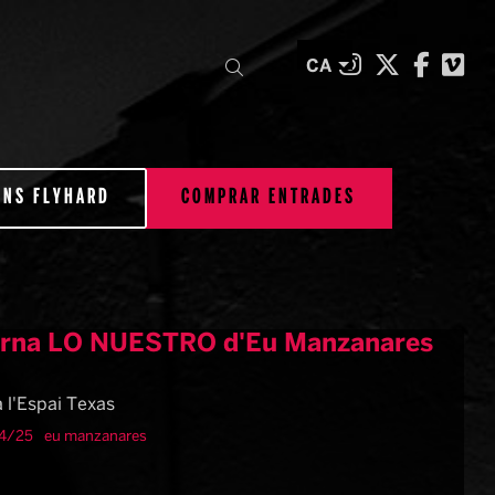
Link a inst
Link a t
Link 
Li
Cercar
CA
ONS FLYHARD
COMPRAR ENTRADES
torna LO NUESTRO d'Eu Manzanares
 l'Espai Texas
24/25
eu manzanares