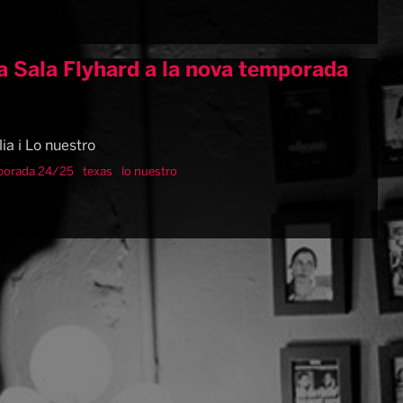
a Sala Flyhard a la nova temporada
ia i Lo nuestro
porada 24/25
texas
lo nuestro