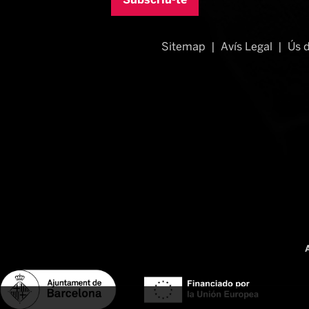
Subscriu-te
Sitemap
|
Avís Legal
|
Ús 