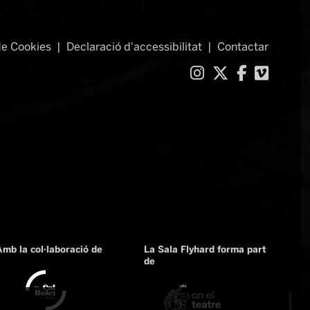
de Cookies
|
Declaració d'accessibilitat
|
Contactar
Link a instag
Link a twit
Link a f
Link 
Amb la col·laboració de
La Sala Flyhard forma part
de