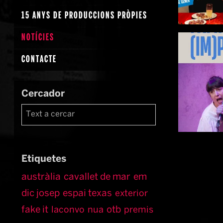
15 ANYS DE PRODUCCIONS PRÒPIES
NOTÍCIES
CONTACTE
Cercador
Etiquetes
austràlia
cavallet de mar
em
dic josep
espai texas
exterior
fake it
otb
laconvo
nua
premis