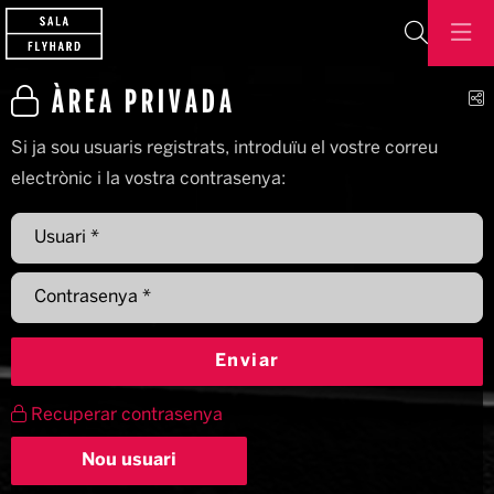
Cerca
C
ÀREA PRIVADA
Si ja sou usuaris registrats, introduïu el vostre correu
electrònic i la vostra contrasenya:
Usuari*
Contrasenya*
Enviar
Recuperar contrasenya
Crear
Nou usuari