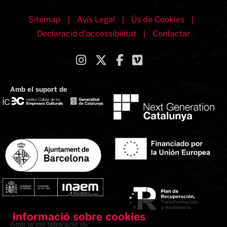
Sitemap
|
Avís Legal
|
Ús de Cookies
|
Declaració d'accessibilitat
|
Contactar
Link a instagram
Link a twitter
Link a facebook
Link a vimeo
Amb el suport de
Informació sobre cookies
Amb la col·laboració de