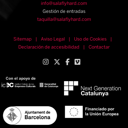
info@salaflyhard.com
Gestión de entradas
taquilla@salaflyhard.com
Sitemap
|
Aviso Legal
|
Uso de Cookies
|
Declaración de accesibilidad
|
Contactar
Link a instagram
Link a twitter
Link a facebook
Link a vimeo
Con el apoyo de