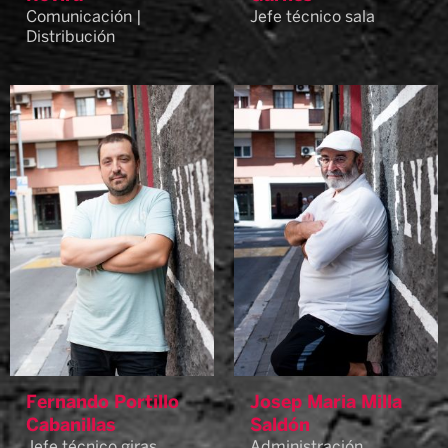
Comunicación |
Jefe técnico sala
Distribución
Fernando Portillo
Josep Maria Milla
Cabanillas
Saldón
Jefe técnico giras
Administración