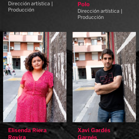
Dirección artística |
Polo
Producción
Dirección artística |
Producción
Elisenda Riera
Xavi Gardés
Rovira
Garnés