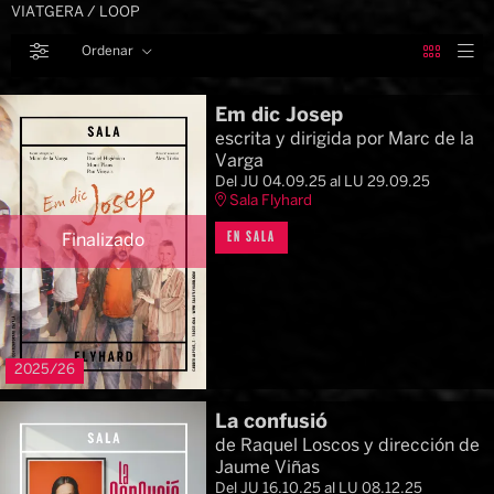
VIATGERA / LOOP
Ordenar
Filtrar
Ordenar por
Em dic Josep
escrita y dirigida por Marc de la
Varga
Del JU 04.09.25
al LU 29.09.25
Sala Flyhard
EN SALA
Finalizado
2025/26
La confusió
de Raquel Loscos y dirección de
Jaume Viñas
Del JU 16.10.25
al LU 08.12.25