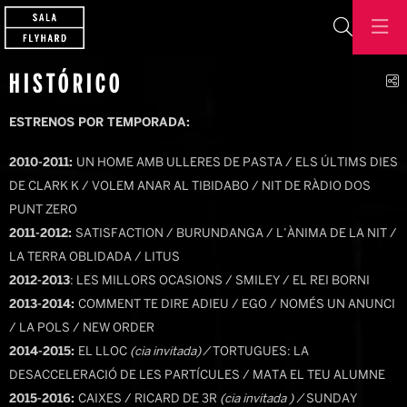
Buscar
C
HISTÓRICO
ESTRENOS POR TEMPORADA:
2010-2011:
UN HOME AMB ULLERES DE PASTA / ELS ÚLTIMS DIES
DE CLARK K / VOLEM ANAR AL TIBIDABO / NIT DE RÀDIO DOS
PUNT ZERO
2011-2012:
SATISFACTION / BURUNDANGA / L’ÀNIMA DE LA NIT /
LA TERRA OBLIDADA / LITUS
2012-2013
: LES MILLORS OCASIONS / SMILEY / EL REI BORNI
2013-2014:
COMMENT TE DIRE ADIEU / EGO / NOMÉS UN ANUNCI
/ LA POLS / NEW ORDER
2014-2015:
EL LLOC
(cia
invitada)
/
TORTUGUES: LA
DESACCELERACIÓ DE LES PARTÍCULES / MATA EL TEU ALUMNE
2015-2016:
CAIXES / RICARD DE 3R
(cia
invitada
) /
SUNDAY