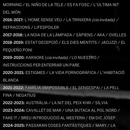
MORNING / EL NIÑO DE LA TELE / ES FA FOSC / L’ÚLTIMA NIT
DEL MÓN
2016-2017:
L’HOME SENSE VEU / LA TRINXERA
(cia
invitada)
/
REFRACCIONS / LIFESPOILER
2017-2018:
LA NOIA DE LA LÀMPADA / SÀPIENS / AKA / OVELLES
2018-2019:
ESTAT DECEPCIÓ / ELS DIES MENTITS / JACUZZI / EL
PEQUEÑO PONI
2019-2020:
KARAOKE (
cia invitada) /
LO NUESTRO /
INSTRUCCIONS PER ENTERRAR UN PARE
2020-2021:
ESTIGMES / LA VIDA PORNOGRÀFICA / L’HABITACIÓ
BLANCA
2021-2022:
FAMÍLIA (IM)POSSIBLE / EL SENSESPAI / LA PELL
FINA / NEGATIUS
2022-2023:
AUSTRÀLIA / LA NIT DEL PEIX KIWI / SÍLVIA
2023-2024:
CAVALLET DE MAR / UNA BUTACA AL POL NORD /
FAKE IT / BREU INTRODUCCIÓ AL WESTERN / EM DIC JOSEP
2024-2025:
PASSARAN COSES FANTÀSTIQUES / MARY / LA