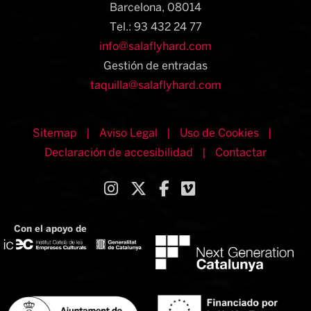
Barcelona, 08014​
Tel.: 93 432 24 77
info@salaflyhard.com
Gestión de entradas
taquilla@salaflyhard.com
Sitemap
|
Aviso Legal
|
Uso de Cookies
|
Declaración de accesibilidad
|
Contactar
Link a instagram
Link a twitter
Link a facebook
Link a vimeo
Con el apoyo de