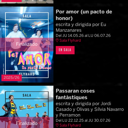
Por amor (un pacto de
honor)
escrita y dirigida por Eu
Manzanares
Del JU 14.05.26
al LU 06.07.26
Sala Flyhard
Finalizado
EN SALA
2025/26
Passaran coses
fantàstiques
escrita y dirigida por Jordi
Casado y Olivas y Sílvia Navarro
y Perramon
Del LU 22.12.25
al JU 30.07.26
Finalizado
Sala Flyhard