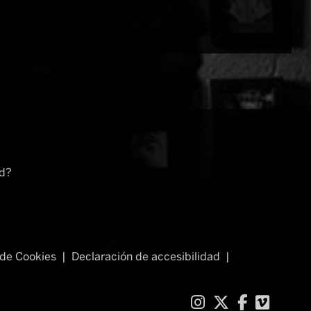
rd?
de Cookies
|
Declaración de accesibilidad
|
Link a instag
Link a twit
Link a f
Link 