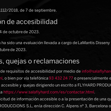
 1112/2018, de 7 de septiembre.
ón de accesibilidad
4 de octubre de 2023.
 ha sido una evaluación llevada a cargo de LaMantis Disseny i 
tubre de 2023.
s, quejas o reclamaciones
de requisitos de accesibilidad por medio de
info@salaflyha
ml
, o bien por vía telefónica
93 432 24 77
o presencialmente en
 accesible y quejas dirigiendo un escrito a FLYHARD PRODUC
 a
https://www.salaflyhard.com/es/contactar.html
.
icitud de información accesible o a la presentación de una qu
ODUCCIONS S.L, en la dirección C. Alpens nº 3, Barcelona o 