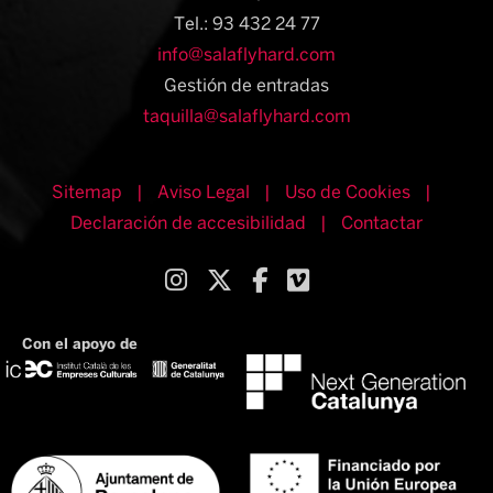
Tel.: 93 432 24 77
info@salaflyhard.com
Gestión de entradas
taquilla@salaflyhard.com
Sitemap
|
Aviso Legal
|
Uso de Cookies
|
Declaración de accesibilidad
|
Contactar
Link a instagram
Link a twitter
Link a facebook
Link a vimeo
Con el apoyo de