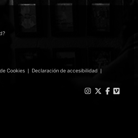
rd?
de Cookies
|
Declaración de accesibilidad
|
Link a instag
Link a twit
Link a f
Link 