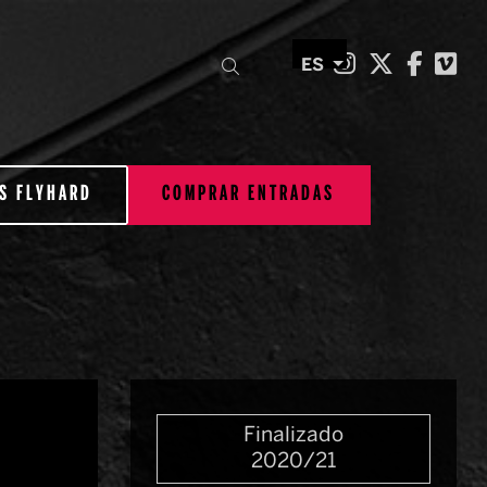
Link a inst
Link a t
Link 
Li
Buscar
ES
S FLYHARD
COMPRAR ENTRADAS
Finalizado
2020/21