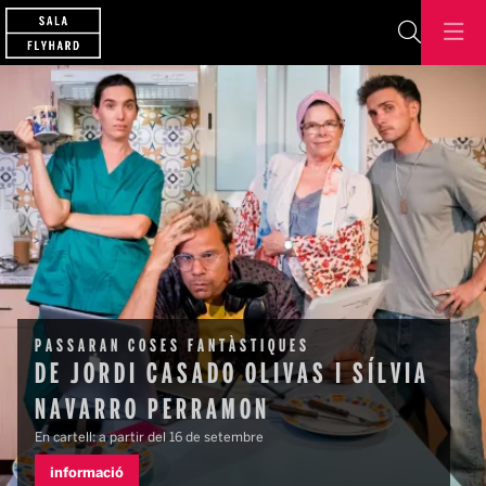
Cerca
Aquest és un carrusel automàtic. Usa les fletxes del teclat o 
Diapositiva 1
Diapositiva 1
PASSARAN COSES FANTÀSTIQUES
DE JORDI CASADO OLIVAS I SÍLVIA
NAVARRO PERRAMON
En cartell: a partir del 16 de setembre
informació