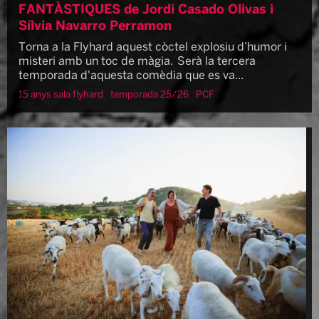
FANTÀSTIQUES de Jordi Casado Olivas i
Sílvia Navarro Perramon
Torna a la Flyhard aquest còctel explosiu d’humor i
misteri amb un toc de màgia. Serà la tercera
temporada d'aquesta comèdia que es va...
15 anys sala flyhard
temporada 25/26
PCF