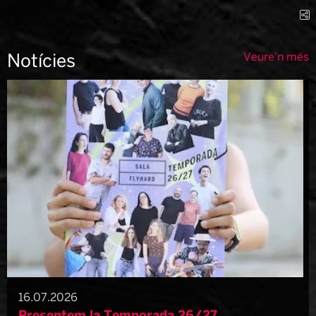
C
Veure'n més
Notícies
16.07.2026