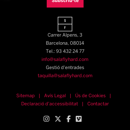
Subscriu-te
Carrer Alpens, 3
Barcelona, 08014​
Tel.: 93 432 24 77
info@salaflyhard.com
Gestió d'entrades
taquilla@salaflyhard.com
Sitemap
|
Avís Legal
|
Ús de Cookies
|
Declaració d'accessibilitat
|
Contactar
Link a instagram
Link a twitter
Link a facebook
Link a vimeo